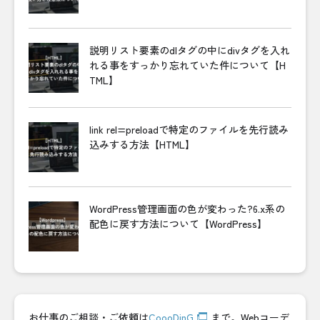
説明リスト要素のdlタグの中にdivタグを入れ
れる事をすっかり忘れていた件について【H
TML】
link rel=preloadで特定のファイルを先行読み
込みする方法【HTML】
WordPress管理画面の色が変わった?6.x系の
配色に戻す方法について【WordPress】
お仕事のご相談・ご依頼は
CoooDinG
まで。Webコーデ