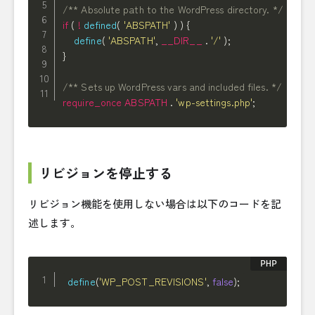
/** Absolute path to the WordPress directory. */
if
(
!
defined
(
'ABSPATH'
)
)
{
define
(
'ABSPATH'
,
__DIR__
.
'/'
)
;
}
/** Sets up WordPress vars and included files. */
require_once
ABSPATH
.
'wp-settings.php'
;
リビジョンを停止する
リビジョン機能を使用しない場合は以下のコードを記
述します。
define
(
'WP_POST_REVISIONS'
,
false
)
;