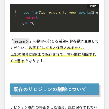
add_filter
(
'wp_revisions_to_keep'
,
function
(
$num
,
$po
return
5
;
}
,
10
,
2
)
;
「
return 5
」の数字の部分を希望の保存数に変更して
ください。
数字を0にすると保存されません
。
上記の場合は5個まで保存されて、古い順に削除され
て上書き
となります。
既存のリビジョンの削除について
リビジョン機能の停止をした場合、既に保存されてい