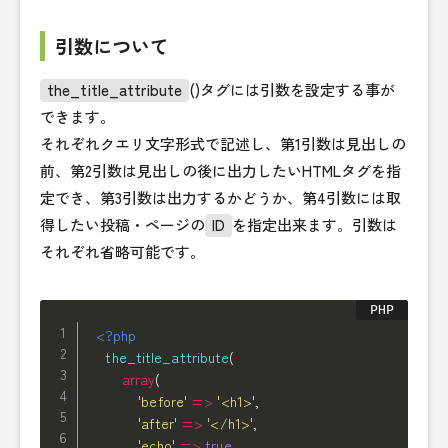
引数について
the_title_attribute
()タグには引数を設定する事が
できます。
それぞれクエリ文字形式で記述し、第1引数は見出しの
前、第2引数は見出しの後に出力したいHTMLタグを指
定でき、第3引数は出力するかどうか、第4引数には取
得したい投稿・ページの
ID
を指定出来ます。引数は
それぞれ省略可能です。
<?php
the_title_attribute
(
array
(
'before'
=
>
'<h1>'
,
'after'
=
>
'</h1>'
,
'echo'
=
>
true
,