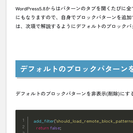
WordPress5.8からはパターンのタブを開く
にもなりますので、自身でブロックパターンを追加
は、次項で解説するようにデフォルトのブロックパ
デフォルトのブロックパターンを
デフォルトのブロックパターンを非表示(削除)にす
add_filter
(
'should_load_remote_block_patterns
return
false
;