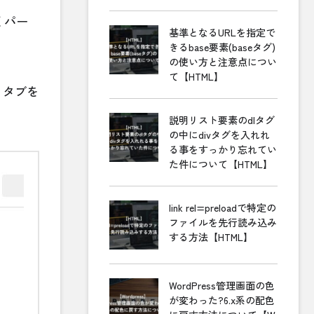
くパー
基準となるURLを指定で
きるbase要素(baseタグ)
の使い方と注意点につい
て【HTML】
」タブを
説明リスト要素のdlタグ
の中にdivタグを入れれ
る事をすっかり忘れてい
た件について【HTML】
link rel=preloadで特定の
ファイルを先行読み込み
する方法【HTML】
WordPress管理画面の色
が変わった?6.x系の配色