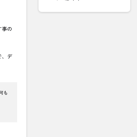
す事の
で、デ
り何も