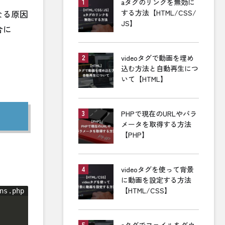
aタグのリンクを無効に
なる原因
する方法【HTML/CSS/
JS】
合に
videoタグで動画を埋め
込む方法と自動再生につ
いて【HTML】
PHPで現在のURLやパラ
メータを取得する方法
【PHP】
videoタグを使って背景
に動画を設定する方法
【HTML/CSS】