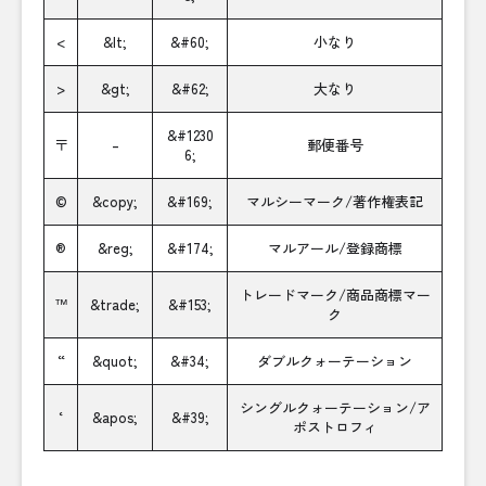
<
&lt;
&#60;
小なり
>
&gt;
&#62;
大なり
&#1230
〒
–
郵便番号
6;
©
&copy;
&#169;
マルシーマーク/著作権表記
®
&reg;
&#174;
マルアール/登録商標
トレードマーク/商品商標マー
™
&trade;
&#153;
ク
“
&quot;
&#34;
ダブルクォーテーション
シングルクォーテーション/ア
‘
&apos;
&#39;
ポストロフィ