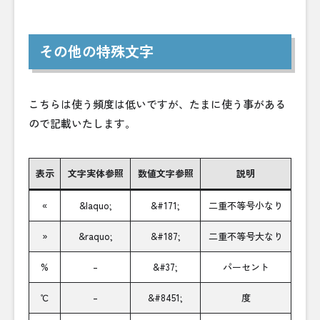
その他の特殊文字
こちらは使う頻度は低いですが、たまに使う事がある
ので記載いたします。
表示
文字実体参照
数値文字参照
説明
«
&laquo;
&#171;
二重不等号小なり
»
&raquo;
&#187;
二重不等号大なり
%
–
&#37;
パーセント
℃
–
&#8451;
度