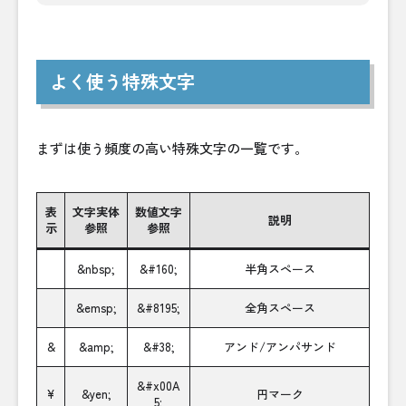
よく使う特殊文字
まずは使う頻度の高い特殊文字の一覧です。
表
文字実体
数値文字
説明
示
参照
参照
&nbsp;
&#160;
半角スペース
&emsp;
&#8195;
全角スペース
&
&amp;
&#38;
アンド/アンパサンド
&#x00A
¥
&yen;
円マーク
5;