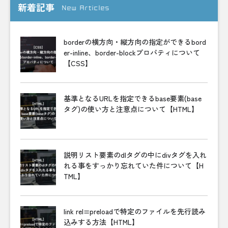
新着記事
New Articles
borderの横方向・縦方向の指定ができるbord
er-inline、border-blockプロパティについて
【CSS】
基準となるURLを指定できるbase要素(base
タグ)の使い方と注意点について【HTML】
説明リスト要素のdlタグの中にdivタグを入れ
れる事をすっかり忘れていた件について【H
TML】
link rel=preloadで特定のファイルを先行読み
込みする方法【HTML】