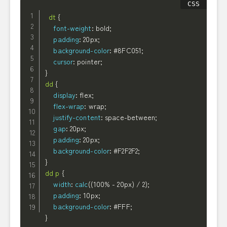
dt
{
font-weight
:
 bold
;
padding
:
 20px
;
background-color
:
 #8FC051
;
cursor
:
 pointer
;
}
dd
{
display
:
 flex
;
flex-wrap
:
 wrap
;
justify-content
:
 space-between
;
gap
:
 20px
;
padding
:
 20px
;
background-color
:
 #F2F2F2
;
}
dd p
{
width
:
calc
(
(
100% - 20px
)
 / 2
)
;
padding
:
 10px
;
background-color
:
 #FFF
;
}