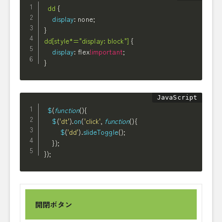
dd
{
display
:
 none
;
}
dd[style*="display: block"]
{
display
:
 flex
!important
;
}
$
(
function
(
)
{
$
(
'dt'
)
.
on
(
'click'
,
function
(
)
{
$
(
'dd'
)
.
slideToggle
(
)
;
}
)
;
}
)
;
開閉ボタン