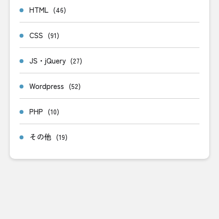
HTML
(46)
CSS
(91)
JS・jQuery
(27)
Wordpress
(52)
PHP
(10)
その他
(19)