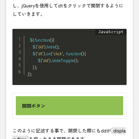
し、jQueryを使用してdtをクリックで開閉するように
していきます。
$
(
function
(
)
{
$
(
'dd'
)
.
hide
(
)
;
$
(
'dt'
)
.
on
(
'click'
,
function
(
)
{
$
(
'dd'
)
.
slideToggle
(
)
;
}
)
;
}
)
;
開閉ボタン
このように記述する事で、開閉した際にもddが
displa
y: flex;
を保ったまま開閉できます。