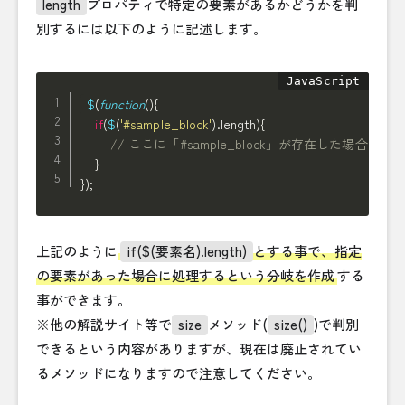
length
プロパティで特定の要素があるかどうかを判
別するには以下のように記述します。
$
(
function
(
)
{
if
(
$
(
'#sample_block'
)
.
length
)
{
// ここに「#sample_block」が存在した場合の処
}
}
)
;
上記のように
if($(要素名).length)
とする事で、指定
の要素があった場合に処理するという分岐を作成
する
事ができます。
※他の解説サイト等で
size
メソッド(
size()
)で判別
できるという内容がありますが、現在は廃止されてい
るメソッドになりますので注意してください。