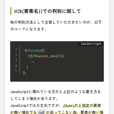
if($(要素名))での判別に関して
他の判別方法として注意していただきたいのが、以下
のコードになります。
$
(
function
(
)
{
if
(
$
(
'#sample_block'
)
)
{
        ～

}
}
)
;
JavaScriptに慣れている方だと上記のような書き方を
してしまう場合があります。
JavaScriptでは大丈夫ですが、
jQueryだと指定の要素
が無い場合でも
null
が返ってこない為、要素が無い場