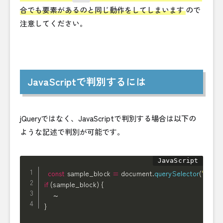
合でも要素があるのと同じ動作をしてしまいます
ので
注意してください。
JavaScriptで判別するには
jQueryではなく、JavaScriptで判別する場合は以下の
ような記述で判別が可能です。
const
 sample_block 
=
 document
.
querySelector
(
'#samp
if
(
sample_block
)
{
}