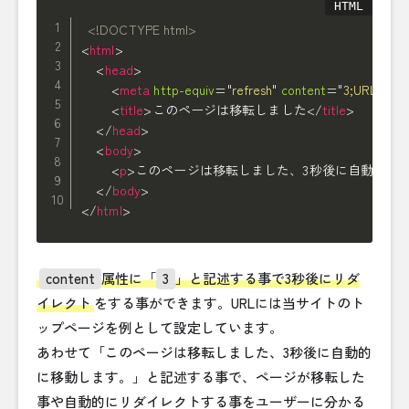
<!DOCTYPE html>
<
html
>
<
head
>
<
meta
http-equiv
=
"
refresh
"
content
=
"
3;URL=http
<
title
>
このページは移転しました
</
title
>
</
head
>
<
body
>
<
p
>
このページは移転しました、3秒後に自動的に
</
body
>
</
html
>
content
属性に「
3
」と記述する事で3秒後にリダ
イレクト
をする事ができます。URLには当サイトのト
ップページを例として設定しています。
あわせて「このページは移転しました、3秒後に自動的
に移動します。」と記述する事で、ページが移転した
事や自動的にリダイレクトする事をユーザーに分かる