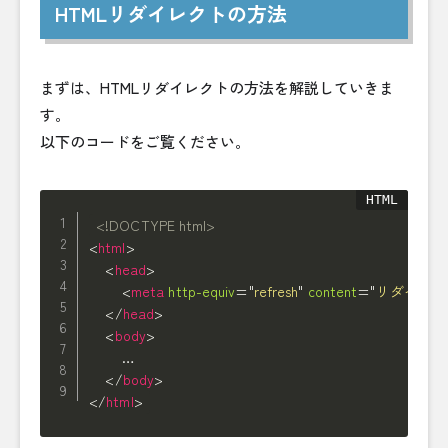
HTMLリダイレクトの方法
まずは、HTMLリダイレクトの方法を解説していきま
す。
以下のコードをご覧ください。
<!DOCTYPE html>
<
html
>
<
head
>
<
meta
http-equiv
=
"
refresh
"
content
=
"
リダイレク
</
head
>
<
body
>
        …

</
body
>
</
html
>