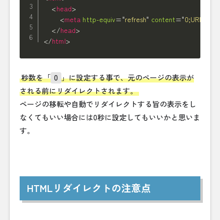
<
head
>
<
meta
http-equiv
=
"
refresh
"
content
=
"
0;URL=http
</
head
>
</
html
>
秒数を「
0
」に設定する事で、元のページの表示が
される前にリダイレクトされます。
ページの移転や自動でリダイレクトする旨の表示をし
なくてもいい場合には0秒に設定してもいいかと思いま
す。
HTMLリダイレクトの注意点