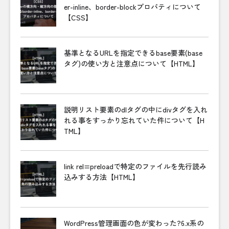
er-inline、border-blockプロパティについて
【CSS】
基準となるURLを指定できるbase要素(base
タグ)の使い方と注意点について【HTML】
説明リスト要素のdlタグの中にdivタグを入れ
れる事をすっかり忘れていた件について【H
TML】
link rel=preloadで特定のファイルを先行読み
込みする方法【HTML】
WordPress管理画面の色が変わった?6.x系の