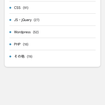
CSS
(91)
JS・jQuery
(27)
Wordpress
(52)
PHP
(10)
その他
(19)