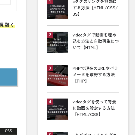
aタグのリンクを無効に
する方法【HTML/CSS/
JS】
見難く
videoタグで動画を埋め
込む方法と自動再生につ
いて【HTML】
PHPで現在のURLやパラ
メータを取得する方法
【PHP】
videoタグを使って背景
に動画を設定する方法
【HTML/CSS】