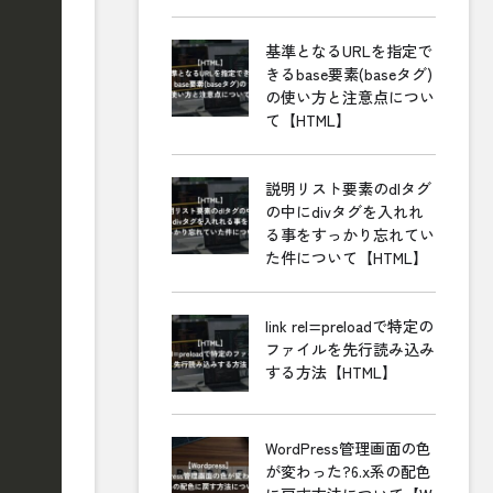
基準となるURLを指定で
きるbase要素(baseタグ)
の使い方と注意点につい
て【HTML】
説明リスト要素のdlタグ
の中にdivタグを入れれ
る事をすっかり忘れてい
た件について【HTML】
link rel=preloadで特定の
ファイルを先行読み込み
する方法【HTML】
WordPress管理画面の色
が変わった?6.x系の配色