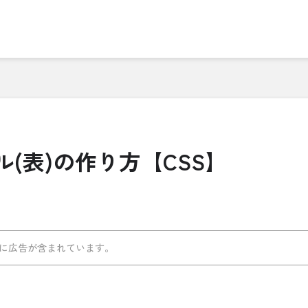
(表)の作り方【CSS】
に広告が含まれています。