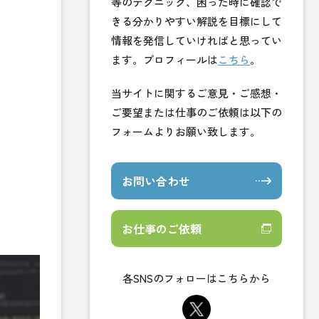
等のテクニック、困った時に確認で
きる分かりやすい解説を目標にして
情報を発信していければと思ってい
ます。プロフィールは
こちら
。
当サイトに関するご意見・ご感想・
ご要望または仕事のご依頼は以下の
フォームよりお願い致します。
お問い合わせ
お仕事のご依頼
各SNSのフォローはこちらから