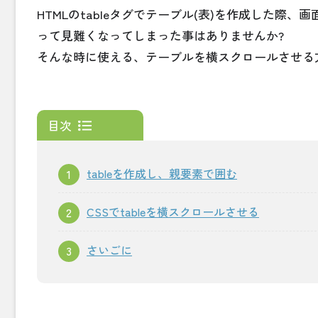
HTMLのtableタグでテーブル(表)を作成した際
って見難くなってしまった事はありませんか?
そんな時に使える、テーブルを横スクロールさせる
目次
tableを作成し、親要素で囲む
CSSでtableを横スクロールさせる
さいごに