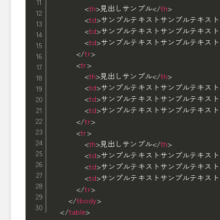
<
th
>
見出しサンプル
</
th
>
<
td
>
サンプルテキストサンプルテキスト
<
td
>
サンプルテキストサンプルテキスト
<
td
>
サンプルテキストサンプルテキスト
</
tr
>
<
tr
>
<
th
>
見出しサンプル
</
th
>
<
td
>
サンプルテキストサンプルテキスト
<
td
>
サンプルテキストサンプルテキスト
<
td
>
サンプルテキストサンプルテキスト
</
tr
>
<
tr
>
<
th
>
見出しサンプル
</
th
>
<
td
>
サンプルテキストサンプルテキスト
<
td
>
サンプルテキストサンプルテキスト
<
td
>
サンプルテキストサンプルテキスト
</
tr
>
</
tbody
>
</
table
>