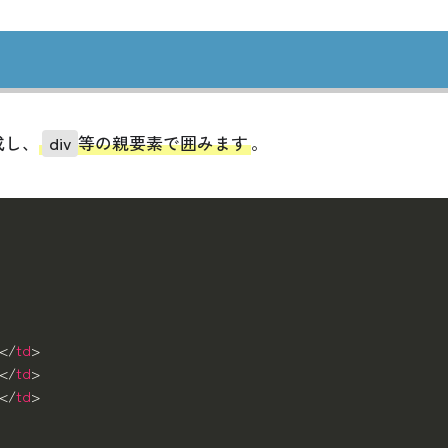
成し、
div
等の親要素で囲みます
。
</
td
>
</
td
>
</
td
>