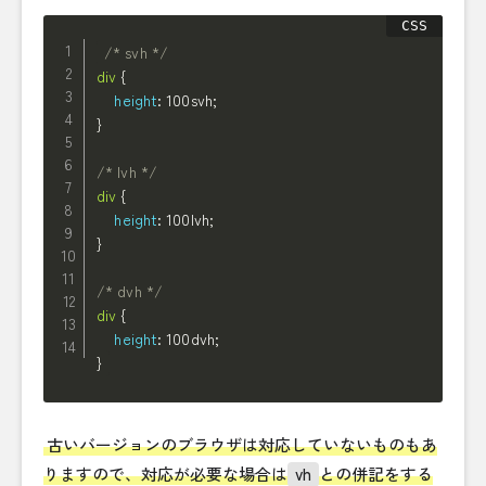
/* svh */
div
{
height
:
 100svh
;
}
/* lvh */
div
{
height
:
 100lvh
;
}
/* dvh */
div
{
height
:
 100dvh
;
}
古いバージョンのブラウザは対応していないものもあ
りますので、対応が必要な場合は
vh
との併記をする