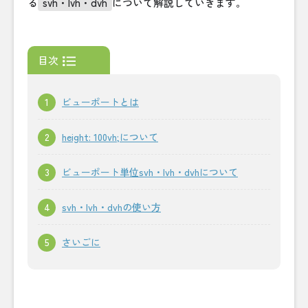
る
svh・lvh・dvh
について解説していきます。
目次
ビューポートとは
height: 100vh;について
ビューポート単位svh・lvh・dvhについて
svh・lvh・dvhの使い方
さいごに