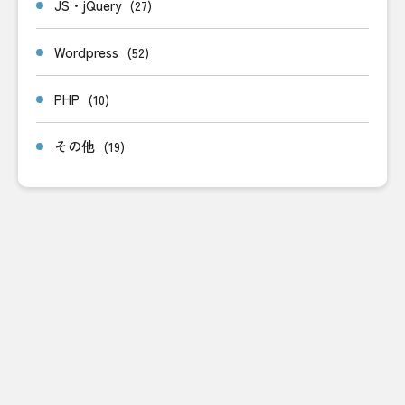
JS・jQuery
(27)
Wordpress
(52)
PHP
(10)
その他
(19)