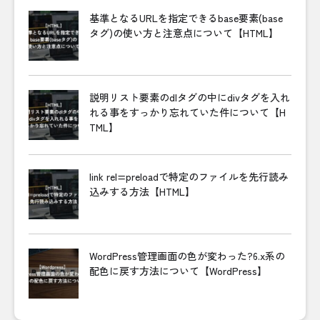
基準となるURLを指定できるbase要素(base
タグ)の使い方と注意点について【HTML】
説明リスト要素のdlタグの中にdivタグを入れ
れる事をすっかり忘れていた件について【H
TML】
link rel=preloadで特定のファイルを先行読み
込みする方法【HTML】
WordPress管理画面の色が変わった?6.x系の
配色に戻す方法について【WordPress】